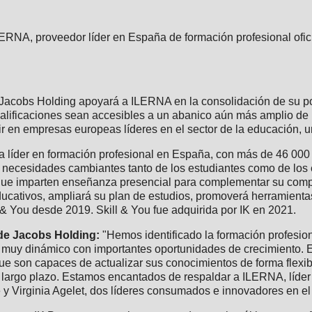
RNA, proveedor líder en España de formación profesional ofici
, Jacobs Holding apoyará a ILERNA en la consolidación de su p
ualificaciones sean accesibles a un abanico aún más amplio de
 en empresas europeas líderes en el sector de la educación, uno
líder en formación profesional en España, con más de 46 000 
s necesidades cambiantes tanto de los estudiantes como de los
que imparten enseñanza presencial para complementar su compl
ativos, ampliará su plan de estudios, promoverá herramienta
ll & You desde 2019. Skill & You fue adquirida por IK en 2021.
 de Jacobs Holding:
"Hemos identificado la formación profesion
uy dinámico con importantes oportunidades de crecimiento. E
e son capaces de actualizar sus conocimientos de forma flexib
a largo plazo. Estamos encantados de respaldar a ILERNA, líder
 y Virginia Agelet, dos líderes consumados e innovadores en el 