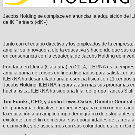
Jacobs Holding se complace en anunciar la adquisición de ILE
de IK Partners («IK»)
Junto con el equipo directivo y los empleados de la empresa
ampliar su innovadora oferta educativa y haciendo que sus c
en consonancia con la estrategia de Jacobs Holding de invertir
Fundada en Lleida (Cataluña) en 2014, ILERNA es la empresa 
amplia gama de cursos en línea diseñados para satisfacer la
ILERNA ha desarrollado una presencia física con 11 centros 
Jacobs Holding, ILERNA mejorará aún más sus programas educ
huella física. ILERNA ha sido una filial del grupo francés Ski
Tim Franks, CEO, y Justin Lewis-Oakes, Director General
del panorama educativo europeo y España como un mercado m
la educación a un amplio grupo demográfico de estudiantes qu
existente con el fin de mejorar sus oportunidades de carrera 
crecimiento, y de asociarnos con sus cofundadores Jordi Giné