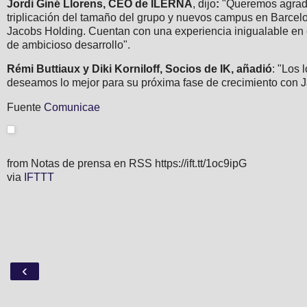
Jordi Giné Llorens, CEO de ILERNA
, dijo
:
"Queremos agradec
triplicación del tamaño del grupo y nuevos campus en Barcelo
Jacobs Holding. Cuentan con una experiencia inigualable en 
de ambicioso desarrollo".
Rémi Buttiaux y Diki Korniloff, Socios de IK, añadió
: "Los 
deseamos lo mejor para su próxima fase de crecimiento con 
Fuente
Comunicae
from Notas de prensa en RSS https://ift.tt/1oc9ipG
via
IFTTT
‹