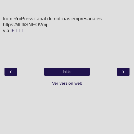
from RoiPress canal de noticias empresariales
https://ift.tt/SNEOVmj
via
IFTTT
‹
›
Inicio
Ver versión web