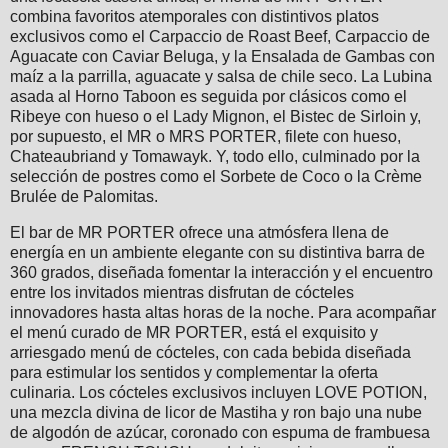
combina favoritos atemporales con distintivos platos
exclusivos como el Carpaccio de Roast Beef, Carpaccio de
Aguacate con Caviar Beluga, y la Ensalada de Gambas con
maíz a la parrilla, aguacate y salsa de chile seco. La Lubina
asada al Horno Taboon es seguida por clásicos como el
Ribeye con hueso o el Lady Mignon, el Bistec de Sirloin y,
por supuesto, el MR o MRS PORTER, filete con hueso,
Chateaubriand y Tomawayk. Y, todo ello, culminado por la
selección de postres como el Sorbete de Coco o la Crème
Brulée de Palomitas.
El bar de MR PORTER ofrece una atmósfera llena de
energía en un ambiente elegante con su distintiva barra de
360 grados, diseñada fomentar la interacción y el encuentro
entre los invitados mientras disfrutan de cócteles
innovadores hasta altas horas de la noche. Para acompañar
el menú curado de MR PORTER, está el exquisito y
arriesgado menú de cócteles, con cada bebida diseñada
para estimular los sentidos y complementar la oferta
culinaria. Los cócteles exclusivos incluyen LOVE POTION,
una mezcla divina de licor de Mastiha y ron bajo una nube
de algodón de azúcar, coronado con espuma de frambuesa