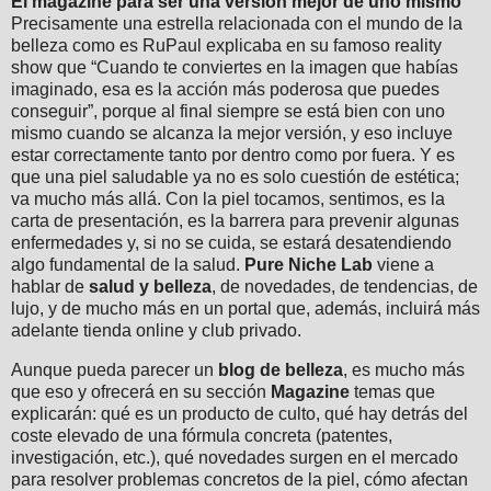
El magazine para ser una versión mejor de uno mismo
Precisamente una estrella relacionada con el mundo de la
belleza como es RuPaul explicaba en su famoso reality
show que “Cuando te conviertes en la imagen que habías
imaginado, esa es la acción más poderosa que puedes
conseguir”, porque al final siempre se está bien con uno
mismo cuando se alcanza la mejor versión, y eso incluye
estar correctamente tanto por dentro como por fuera. Y es
que una piel saludable ya no es solo cuestión de estética;
va mucho más allá. Con la piel tocamos, sentimos, es la
carta de presentación, es la barrera para prevenir algunas
enfermedades y, si no se cuida, se estará desatendiendo
algo fundamental de la salud.
Pure Niche Lab
viene a
hablar de
salud y belleza
, de novedades, de tendencias, de
lujo, y de mucho más en un portal que, además, incluirá más
adelante tienda online y club privado.
Aunque pueda parecer un
blog de belleza
, es mucho más
que eso y ofrecerá en su sección
Magazine
temas que
explicarán: qué es un producto de culto, qué hay detrás del
coste elevado de una fórmula concreta (patentes,
investigación, etc.), qué novedades surgen en el mercado
para resolver problemas concretos de la piel, cómo afectan