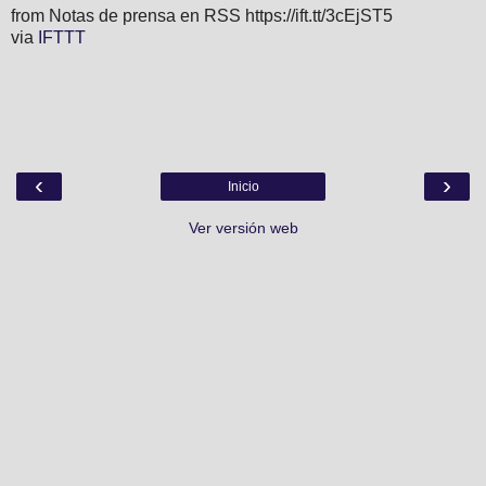
from Notas de prensa en RSS https://ift.tt/3cEjST5
via
IFTTT
‹
›
Inicio
Ver versión web