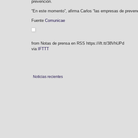
prevención.
“En este momento”, afirma Carlos “las empresas de prevenc
Fuente
Comunicae
from Notas de prensa en RSS https://ift.tt/38VhUPd
via
IFTTT
Noticias recientes