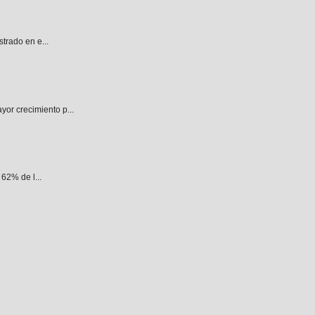
trado en e...
or crecimiento p...
62% de l...