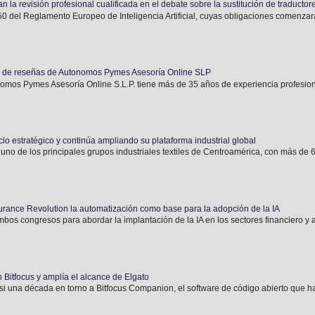
n la revisión profesional cualificada en el debate sobre la sustitución de traductor
o 50 del Reglamento Europeo de Inteligencia Artificial, cuyas obligaciones comenzará
n de reseñas de Autonomos Pymes Asesoría Online SLP
 Pymes Asesoría Online S.L.P. tiene más de 35 años de experiencia profesiona
o estratégico y continúa ampliando su plataforma industrial global
 uno de los principales grupos industriales textiles de Centroamérica, con más de 6
urance Revolution la automatización como base para la adopción de la IA
bos congresos para abordar la implantación de la IA en los sectores financiero y 
 Bitfocus y amplía el alcance de Elgato
si una década en torno a Bitfocus Companion, el software de código abierto que ha