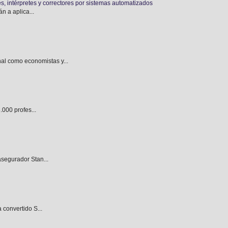
es, intérpretes y correctores por sistemas automatizados
n a aplica...
l como economistas y...
.000 profes...
asegurador Stan...
 convertido S...