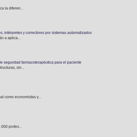
 la diferen...
es, intérpretes y correctores por sistemas automatizados
n a aplica...
de seguridad farmacoterapéutica para el paciente
ucturas, sin...
l como economistas y...
.000 profes...