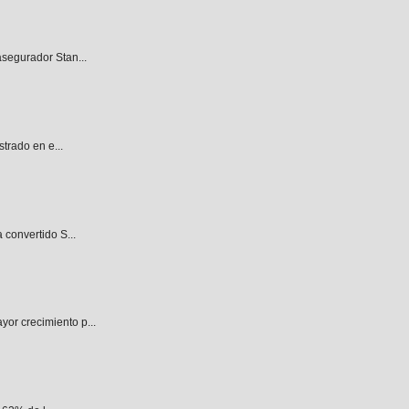
asegurador Stan...
trado en e...
 convertido S...
or crecimiento p...