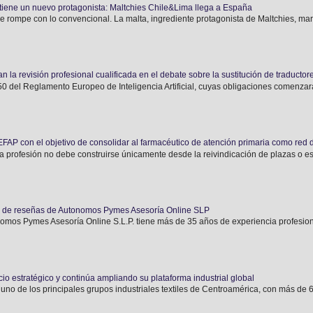
tiene un nuevo protagonista: Maltchies Chile&Lima llega a España
e rompe con lo convencional. La malta, ingrediente protagonista de Maltchies, marca
n la revisión profesional cualificada en el debate sobre la sustitución de traductor
o 50 del Reglamento Europeo de Inteligencia Artificial, cuyas obligaciones comenzará
AP con el objetivo de consolidar al farmacéutico de atención primaria como red 
a profesión no debe construirse únicamente desde la reivindicación de plazas o estr
n de reseñas de Autonomos Pymes Asesoría Online SLP
 Pymes Asesoría Online S.L.P. tiene más de 35 años de experiencia profesiona
o estratégico y continúa ampliando su plataforma industrial global
 uno de los principales grupos industriales textiles de Centroamérica, con más de 6