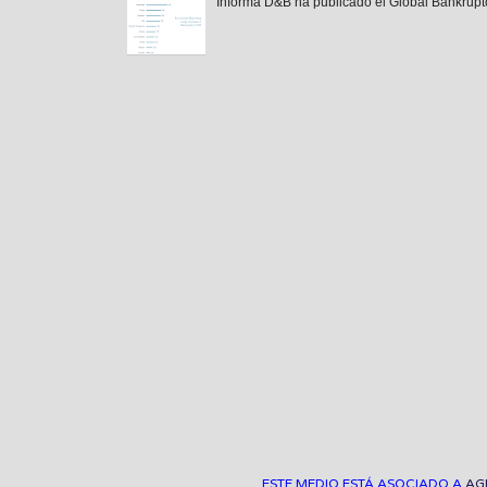
Informa D&B ha publicado el Global Bankruptc
ESTE MEDIO ESTÁ ASOCIADO A
AG