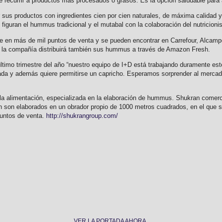
de recurrir a productos más procesados o grasos. Es la opción saludable para
 sus productos con ingredientes cien por cien naturales, de máxima calidad 
figuran el hummus tradicional y el mutabal con la colaboración del nutricioni
e en más de mil puntos de venta y se pueden encontrar en Carrefour, Alcamp
 la compañía distribuirá también sus hummus a través de Amazon Fresh.
timo trimestre del año “nuestro equipo de I+D está trabajando duramente est
da y además quiere permitirse un capricho. Esperamos sorprender al mercado”
 la alimentación, especializada en la elaboración de hummus. Shukran comer
 son elaborados en un obrador propio de 1000 metros cuadrados, en el que se
puntos de venta.
http://shukrangroup.com/
VER LA PORTADA AHORA