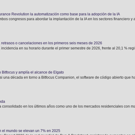
urance Revolution la automatización como base para la adopción de la IA
bos congresos para abordar la implantación de la IA en los sectores financiero y 
 retrasos o cancelaciones en los primeros seis meses de 2026
 incidencia en su horario durante el primer semestre de 2026, frente al 20,1 % regis
 Bitfocus y amplía el alcance de Elgato
si una década en torno a Bitfocus Companion, el software de código abierto que ha
enda
 consolidado en los últimos años como uno de los mercados residenciales con may
n el mundo se elevan un 7% en 2025