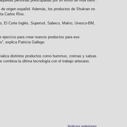
 aquellas personas preocupadas por un estilo de vida sano”.
y de origen español. Además, los productos de Shukran no
sta Carlos Ríos.
o, El Corte Inglés, Supersol, Sabeco, Makro, Uvesco-BM,
e ejercicio para crear nuevos productos para ese
, explica Patricia Gallego.
cializa distintos productos como hummus, cremas y salsas.
 combina la última tecnología con el trabajo artesano.
Noticias anteriores