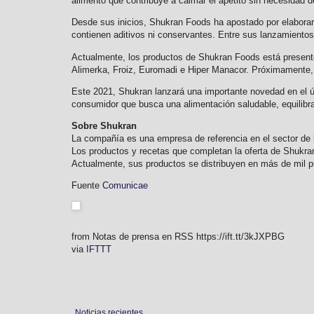
alimento que contribuye a calmar el apetito sin necesidad 
Desde sus inicios, Shukran Foods ha apostado por elaborar
contienen aditivos ni conservantes. Entre sus lanzamientos 
Actualmente, los productos de Shukran Foods está present
Alimerka, Froiz, Euromadi e Hiper Manacor. Próximamente,
Este 2021, Shukran lanzará una importante novedad en el úl
consumidor que busca una alimentación saludable, equilibra
Sobre Shukran
La compañía es una empresa de referencia en el sector de
Los productos y recetas que completan la oferta de Shukran
Actualmente, sus productos se distribuyen en más de mil 
Fuente
Comunicae
from Notas de prensa en RSS https://ift.tt/3kJXPBG
via
IFTTT
Noticias recientes