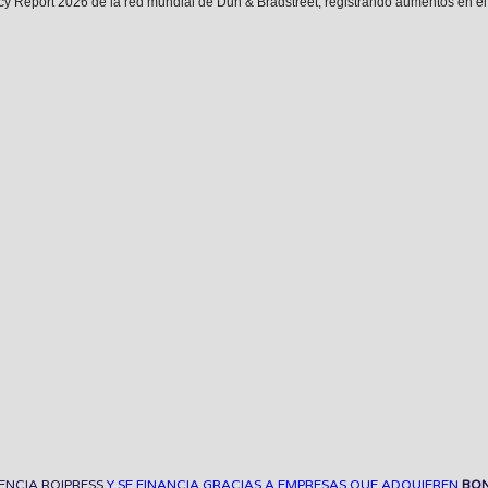
y Report 2026 de la red mundial de Dun & Bradstreet, registrando aumentos en el 
ENCIA ROIPRESS
Y SE FINANCIA GRACIAS A EMPRESAS QUE ADQUIEREN
BON