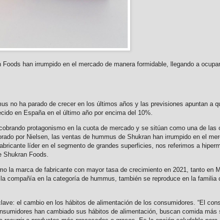
Foods han irrumpido en el mercado de manera formidable, llegando a ocupar 
 no ha parado de crecer en los últimos años y las previsiones apuntan a que 
ido en España en el último año por encima del 10%.
obrando protagonismo en la cuota de mercado y se sitúan como una de las o
borado por Nielsen, las ventas de hummus de Shukran han irrumpido en el me
 fabricante líder en el segmento de grandes superficies, nos referimos a hipe
de Shukran Foods.
mo la marca de fabricante con mayor tasa de crecimiento en 2021, tanto en
la compañía en la categoría de hummus, también se reproduce en la familia d
 clave: el cambio en los hábitos de alimentación de los consumidores. “El c
onsumidores han cambiado sus hábitos de alimentación, buscan comida más s