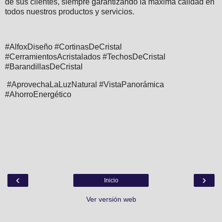
de sus clientes, siempre garantizando la máxima calidad en
todos nuestros productos y servicios.
#AlfoxDiseño #CortinasDeCristal
#CerramientosAcristalados #TechosDeCristal
#BarandillasDeCristal
#AprovechaLaLuzNatural #VistaPanorámica
#AhorroEnergético
‹
›
Inicio
Ver versión web