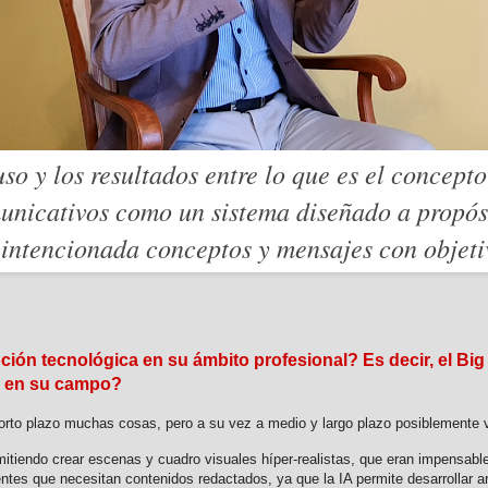
uso y los resultados entre lo que es el concep
municativos como un sistema diseñado a propó
 intencionada conceptos y mensajes con objetiv
tecnológica en su ámbito profesional? Es decir, el Big Data
as en su campo?
rto plazo muchas cosas, pero a su vez a medio y largo plazo posiblemente va
ermitiendo crear escenas y cuadro visuales híper-realistas, que eran impensa
entes que necesitan contenidos redactados, ya que la IA permite desarrollar 