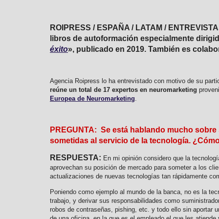
ROIPRESS / ESPAÑA / LATAM / ENTREVISTA
libros de autoformación especialmente dirig
éxito
», publicado en 2019. También es colabo
Agencia Roipress lo ha entrevistado con motivo de su part
reúne un total de 17 expertos en neuromarketing
proveni
Europea de Neuromarketing
.
PREGUNTA: Se está hablando mucho sobre si l
sometidas al servicio de la tecnología. ¿Cómo
RESPUESTA:
En mi opinión considero que la tecnolog
aprovechan su posición de mercado para someter a los clie
actualizaciones de nuevas tecnologías tan rápidamente com
Poniendo como ejemplo al mundo de la banca, no es la tecno
trabajo, y derivar sus responsabilidades como suministrador
robos de contraseñas, pishing, etc. y todo ello sin aportar u
de una oficina, en la que es el empleado el que les atiend