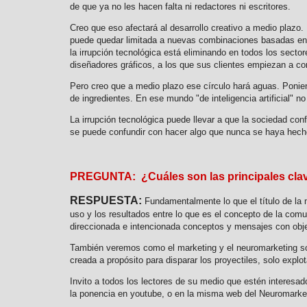
de que ya no les hacen falta ni redactores ni escritores.
Creo que eso afectará al desarrollo creativo a medio plazo.
puede quedar limitada a nuevas combinaciones basadas en lo
la irrupción tecnológica está eliminando en todos los secto
diseñadores gráficos, a los que sus clientes empiezan a co
Pero creo que a medio plazo ese círculo hará aguas. Ponien
de ingredientes. En ese mundo "de inteligencia artificial" no
La irrupción tecnológica puede llevar a que la sociedad con
se puede confundir con hacer algo que nunca se haya hech
PREGUNTA: ¿Cuáles son las principales clav
RESPUESTA:
Fundamentalmente lo que el título de la 
uso y los resultados entre lo que es el concepto de la co
direccionada e intencionada conceptos y mensajes con obje
También veremos como el marketing y el neuromarketing son
creada a propósito para disparar los proyectiles, solo exp
Invito a todos los lectores de su medio que estén interesa
la ponencia en youtube, o en la misma web del Neuromark