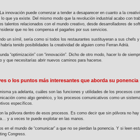
 La innovación puede comenzar a tender a desaparecer en cuanto a la creativi
 que ya existe. Del mismo modo que la revolución industrial acabo con traba
res talentos relacionados con el mundo creativo, desde desarrolladores de sof
nsiderar que no les compensa el pagarles por sus servicios.
do un símil, sería como si todos los restaurantes sustituyeran a sus chefs 
 habría tenido posibilidades la creatividad de alguien como Ferran Adrià.
funda “optimización” con “innovación”. Dicho de otro modo, hacer lo de siemp
o y que necesitarías abrir nuevos caminos para hacerse.
es o los puntos más interesantes que aborda su ponencia
misma ya adelanta, cuáles son las funciones y utilidades de los procesos co
municación como algo genérico, y los procesos comunicativos como un sistem
tivos específicos.
 la pólvora dentro de esos procesos. Es como decir que sin pólvora no hay 
lota… y a veces te puede explotar en las manos.
dos en el mundo de “comunicar” a que no se pierdan la ponencia. Y si leen es
eting Congress.