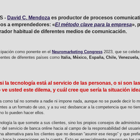
S -
David C. Mendoza
es productor de procesos comunicativ
idos a emprendedores: «
El método clave para la empresa
», 
rador habitual de diferentes medios de comunicación.
icipación como ponente en el
Neuromarketing Congress
2023, que se celebr
entes de diferentes países como
Italia, México, España, Chile, Venezuela
a tecnología está al servicio de las personas, o si son l
 ve usted este dilema, y cuál cree que sería la situación id
ía como tal no somete a nadie ni impone nada, aunque no se puede decir lo m
ntes a un formato de uso, y a su vez desbancar a la competencia que no tiene
o lo pueden hacer ellos.
logía la que somete a sus clientes, sino los propios consejos de administra
 del servicio de banca online hacia al campo de la responsabilidad del usuari
na alternativa para los clientes que no desean “asumir ese riesgo” y que prefier
e y hace la operaciones en la cuenta. Esto es especialmente gravoso en los 