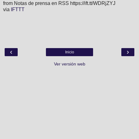
from Notas de prensa en RSS https://ift.tt/WDRjZYJ
via
IFTTT
‹
›
Inicio
Ver versión web