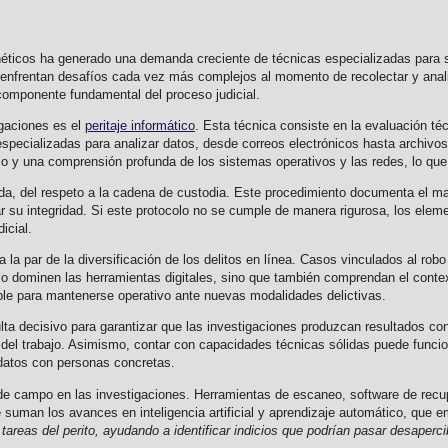
ticos ha generado una demanda creciente de técnicas especializadas para su
s enfrentan desafíos cada vez más complejos al momento de recolectar y anal
n componente fundamental del proceso judicial.
igaciones es el
peritaje informático
. Esta técnica consiste en la evaluación té
s especializadas para analizar datos, desde correos electrónicos hasta archiv
ico y una comprensión profunda de los sistemas operativos y las redes, lo qu
da, del respeto a la cadena de custodia. Este procedimiento documenta el m
zar su integridad. Si este protocolo no se cumple de manera rigurosa, los elem
icial.
a par de la diversificación de los delitos en línea. Casos vinculados al robo 
lo dominen las herramientas digitales, sino que también comprendan el contex
le para mantenerse operativo ante nuevas modalidades delictivas.
ta decisivo para garantizar que las investigaciones produzcan resultados con
del trabajo. Asimismo, contar con capacidades técnicas sólidas puede funci
r datos con personas concretas.
jo de campo en las investigaciones. Herramientas de escaneo, software de re
 suman los avances en inteligencia artificial y aprendizaje automático, que e
areas del perito, ayudando a identificar indicios que podrían pasar desaperc