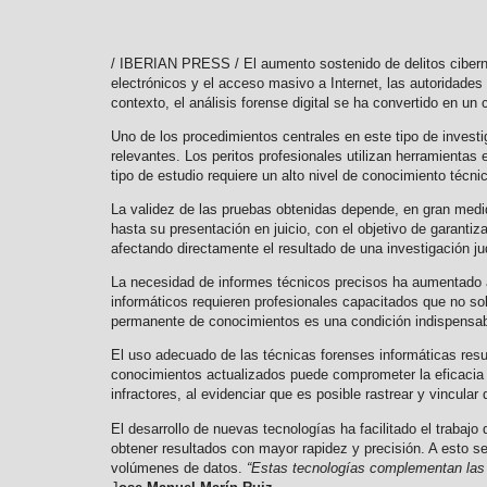
/ IBERIAN PRESS / El aumento sostenido de delitos ciberné
electrónicos y el acceso masivo a Internet, las autoridade
contexto, el análisis forense digital se ha convertido en u
Uno de los procedimientos centrales en este tipo de invest
relevantes. Los peritos profesionales utilizan herramienta
tipo de estudio requiere un alto nivel de conocimiento técn
La validez de las pruebas obtenidas depende, en gran medi
hasta su presentación en juicio, con el objetivo de garanti
afectando directamente el resultado de una investigación jud
La necesidad de informes técnicos precisos ha aumentado a l
informáticos requieren profesionales capacitados que no so
permanente de conocimientos es una condición indispensab
El uso adecuado de las técnicas forenses informáticas resul
conocimientos actualizados puede comprometer la eficacia 
infractores, al evidenciar que es posible rastrear y vincula
El desarrollo de nuevas tecnologías ha facilitado el traba
obtener resultados con mayor rapidez y precisión. A esto se
volúmenes de datos.
“Estas tecnologías complementan las t