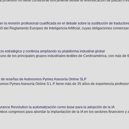
a profesión no debe construirse únicamente desde la reivindicación de plazas o estr
n la revisión profesional cualificada en el debate sobre la sustitución de traductor
o 50 del Reglamento Europeo de Inteligencia Artificial, cuyas obligaciones comenzará
o estratégico y continúa ampliando su plataforma industrial global
 uno de los principales grupos industriales textiles de Centroamérica, con más de 6
n de reseñas de Autonomos Pymes Asesoría Online SLP
 Pymes Asesoría Online S.L.P. tiene más de 35 años de experiencia profesiona
urance Revolution la automatización como base para la adopción de la IA
bos congresos para abordar la implantación de la IA en los sectores financiero y 