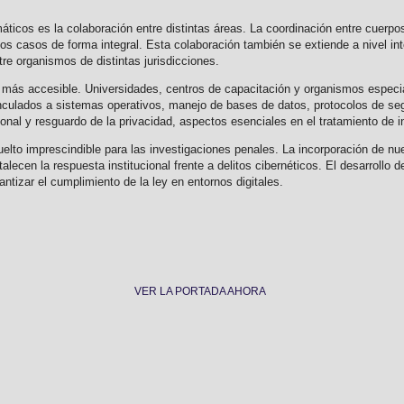
máticos es la colaboración entre distintas áreas. La coordinación entre cuerpos
 los casos de forma integral. Esta colaboración también se extiende a nivel in
re organismos de distintas jurisdicciones.
z más accesible. Universidades, centros de capacitación y organismos especi
culados a sistemas operativos, manejo de bases de datos, protocolos de segu
onal y resguardo de la privacidad, aspectos esenciales en el tratamiento de i
vuelto imprescindible para las investigaciones penales. La incorporación de nu
alecen la respuesta institucional frente a delitos cibernéticos. El desarrollo
ntizar el cumplimiento de la ley en entornos digitales.
VER LA PORTADA AHORA