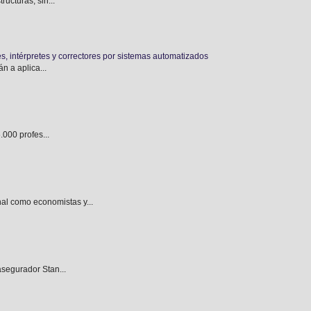
ucturas, sin...
es, intérpretes y correctores por sistemas automatizados
n a aplica...
.000 profes...
l como economistas y...
asegurador Stan...