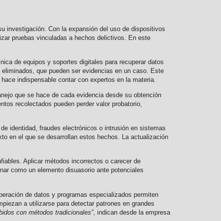
 investigación. Con la expansión del uso de dispositivos
izar pruebas vinculadas a hechos delictivos. En este
cnica de equipos y soportes digitales para recuperar datos
os eliminados, que pueden ser evidencias en un caso. Este
e hace indispensable contar con expertos en la materia.
anejo que se hace de cada evidencia desde su obtención
entos recolectados pueden perder valor probatorio,
de identidad, fraudes electrónicos o intrusión en sistemas
to en el que se desarrollan estos hechos. La actualización
fiables. Aplicar métodos incorrectos o carecer de
onar como un elemento disuasorio ante potenciales
cuperación de datos y programas especializados permiten
mpiezan a utilizarse para detectar patrones en grandes
ibidos con métodos tradicionales”
, indican desde la empresa