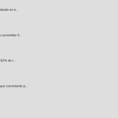
trado en e...
 convertido S...
62% de l...
or crecimiento p...