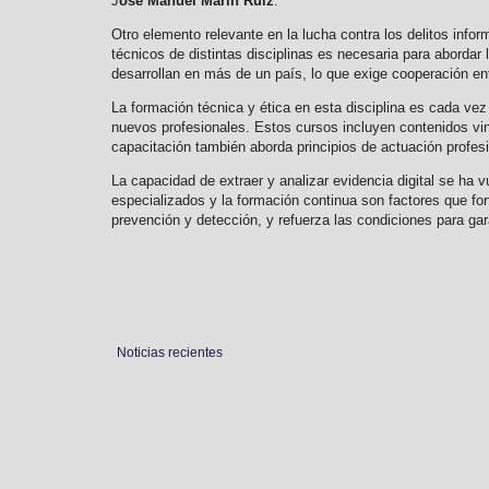
J
ose Manuel Marín Ruiz
.
Otro elemento relevante en la lucha contra los delitos infor
técnicos de distintas disciplinas es necesaria para abordar
desarrollan en más de un país, lo que exige cooperación ent
La formación técnica y ética en esta disciplina es cada ve
nuevos profesionales. Estos cursos incluyen contenidos vin
capacitación también aborda principios de actuación profesi
La capacidad de extraer y analizar evidencia digital se ha 
especializados y la formación continua son factores que fort
prevención y detección, y refuerza las condiciones para gara
Noticias recientes