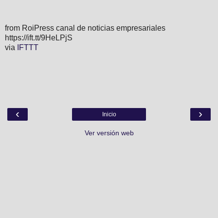
from RoiPress canal de noticias empresariales
https://ift.tt/9HeLPjS
via
IFTTT
‹
›
Inicio
Ver versión web