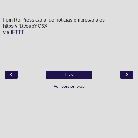
from RoiPress canal de noticias empresariales
https://ift.tt/oupYC6X
via
IFTTT
‹
›
Inicio
Ver versión web