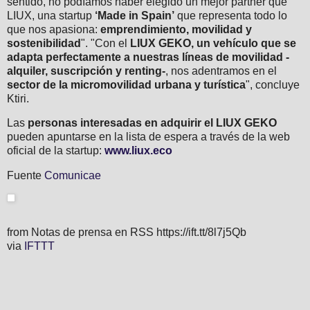
sentido, no podíamos haber elegido un mejor partner que
LIUX, una startup
‘Made in Spain’
que representa todo lo
que nos apasiona:
emprendimiento, movilidad y
sostenibilidad
". "Con el
LIUX GEKO, un vehículo que se
adapta perfectamente a nuestras líneas de movilidad -
alquiler, suscripción y renting-
, nos adentramos en el
sector de la micromovilidad urbana y turística
", concluye
Ktiri.
Las
personas interesadas en adquirir el LIUX GEKO
pueden apuntarse en la lista de espera a través de la web
oficial de la startup:
www.liux.eco
Fuente
Comunicae
from Notas de prensa en RSS https://ift.tt/8l7j5Qb
via
IFTTT