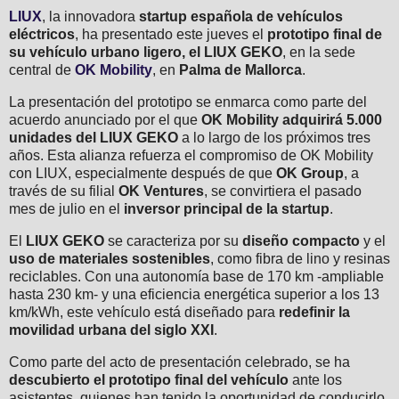
LIUX
, la innovadora
startup española de vehículos
eléctricos
, ha presentado este jueves el
prototipo final de
su vehículo urbano ligero, el LIUX GEKO
, en la sede
central de
OK Mobility
, en
Palma de Mallorca
.
La presentación del prototipo se enmarca como parte del
acuerdo anunciado por el que
OK Mobility adquirirá
5.000
unidades del LIUX GEKO
a lo largo de los próximos tres
años. Esta alianza refuerza el compromiso de OK Mobility
con LIUX, especialmente después de que
OK Group
, a
través de su filial
OK Ventures
, se convirtiera el pasado
mes de julio en el
inversor principal de la startup
.
El
LIUX GEKO
se caracteriza por su
diseño compacto
y el
uso de materiales sostenibles
, como fibra de lino y resinas
reciclables. Con una autonomía base de 170 km -ampliable
hasta 230 km- y una eficiencia energética superior a los 13
km/kWh, este vehículo está diseñado para
redefinir la
movilidad urbana del siglo XXI
.
Como parte del acto de presentación celebrado, se ha
descubierto el prototipo final del vehículo
ante los
asistentes, quienes han tenido la oportunidad de conducirlo