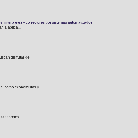
es, intérpretes y correctores por sistemas automatizados
n a aplica...
can disfrutar de...
l como economistas y...
.000 profes...