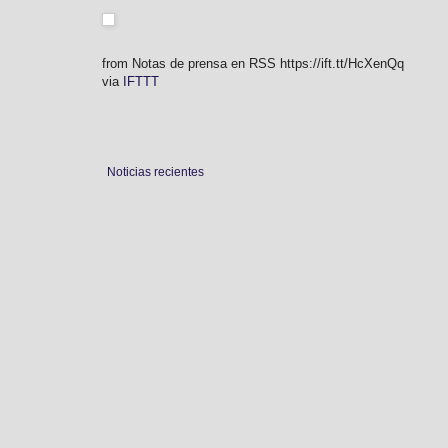
from Notas de prensa en RSS https://ift.tt/HcXenQq
via
IFTTT
Noticias recientes