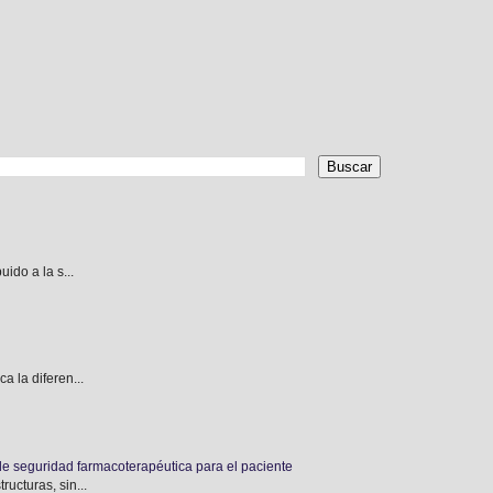
ido a la s...
 la diferen...
de seguridad farmacoterapéutica para el paciente
ucturas, sin...