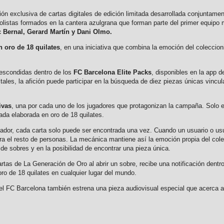
ión exclusiva de cartas digitales de edición limitada desarrollada conjuntame
olistas formados en la cantera azulgrana que forman parte del primer equipo
 Bernal, Gerard Martín y Dani Olmo.
n oro de 18 quilates
, en una iniciativa que combina la emoción del coleccion
 escondidas dentro de los
FC Barcelona Elite Packs
, disponibles en la app d
itales, la afición puede participar en la búsqueda de diez piezas únicas vincu
ivas
, una por cada uno de los jugadores que protagonizan la campaña. Solo e
ciada elaborada en oro de 18 quilates.
jugador, cada carta solo puede ser encontrada una vez. Cuando un usuario o us
ara el resto de personas. La mecánica mantiene así la emoción propia del colecc
de sobres y en la posibilidad de encontrar una pieza única.
as de La Generación de Oro al abrir un sobre, recibe una notificación dentro
 oro de 18 quilates en cualquier lugar del mundo.
l FC Barcelona también estrena una pieza audiovisual especial que acerca a la