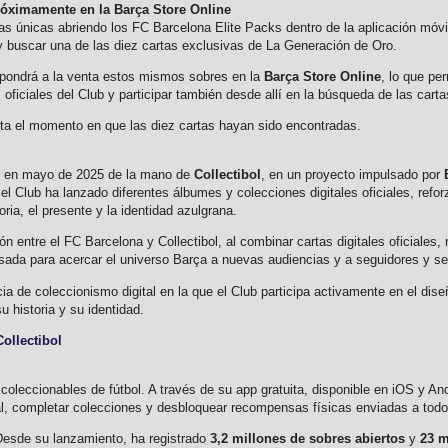
próximamente en la Barça Store Online
as únicas abriendo los FC Barcelona Elite Packs dentro de la aplicación móvil
 y buscar una de las diez cartas exclusivas de La Generación de Oro.
n pondrá a la venta estos mismos sobres en la
Barça Store Online
, lo que pe
oficiales del Club y participar también desde allí en la búsqueda de las car
ta el momento en que las diez cartas hayan sido encontradas.
tal en mayo de 2025 de la mano de
Collectibol
, en un proyecto impulsado por
l Club ha lanzado diferentes álbumes y colecciones digitales oficiales, reforz
oria, el presente y la identidad azulgrana.
 entre el FC Barcelona y Collectibol, al combinar cartas digitales oficiale
ensada para acercar el universo Barça a nuevas audiencias y a seguidores y s
cia de coleccionismo digital en la que el Club participa activamente en el dis
 historia y su identidad.
ollectibol
 coleccionables de fútbol. A través de su app gratuita, disponible en iOS y An
cial, completar colecciones y desbloquear recompensas físicas enviadas a tod
Desde su lanzamiento, ha registrado
3,2 millones de sobres abiertos
y
23 m